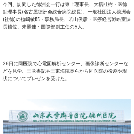
今回、訪問した徳洲会一行は東上理事長、大橋壯樹・医徳
副理事長(名古屋徳洲会総合病院総長)、一般社団法人徳洲会
(社徳)の植嶋敏郎・事務局長、若山俊彦・医療経営戦略室課
長補佐、朱麗佳・国際部副主任の5人。
26日に同医院で心電図解析センター、画像診断センターな
どを見学、王党書記や王東海院長らから同医院の役割や現
状についてプレゼンを受けた。