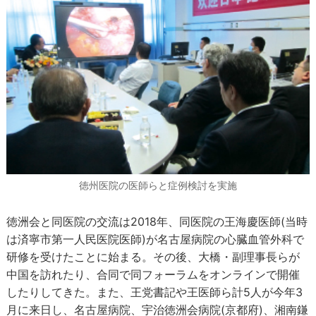
徳州医院の医師らと症例検討を実施
徳洲会と同医院の交流は2018年、同医院の王海慶医師(当時
は済寧市第一人民医院医師)が名古屋病院の心臓血管外科で
研修を受けたことに始まる。その後、大橋・副理事長らが
中国を訪れたり、合同で同フォーラムをオンラインで開催
したりしてきた。また、王党書記や王医師ら計5人が今年3
月に来日し、名古屋病院、宇治徳洲会病院(京都府)、湘南鎌