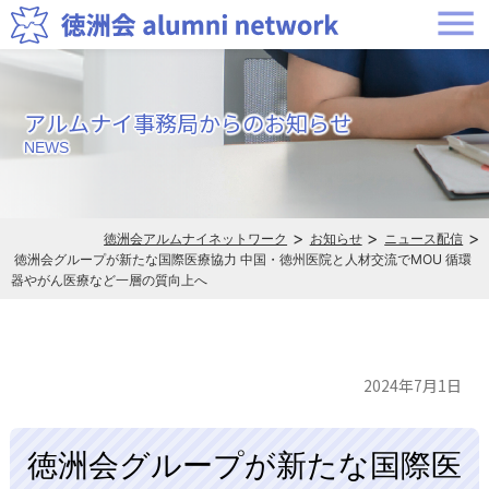
メ
ニ
ュ
アルムナイ事務局からのお知らせ
ー
NEWS
>
>
>
徳洲会アルムナイネットワーク
お知らせ
ニュース配信
徳洲会グループが新たな国際医療協力
中国・徳州医院と人材交流でMOU
循環
器やがん医療など一層の質向上へ
2024年7月1日
徳洲会グループが新たな国際医