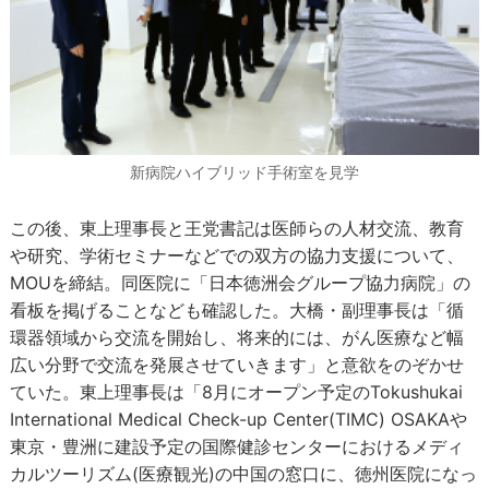
新病院ハイブリッド手術室を見学
この後、東上理事長と王党書記は医師らの人材交流、教育
や研究、学術セミナーなどでの双方の協力支援について、
MOUを締結。同医院に「日本徳洲会グループ協力病院」の
看板を掲げることなども確認した。大橋・副理事長は「循
環器領域から交流を開始し、将来的には、がん医療など幅
広い分野で交流を発展させていきます」と意欲をのぞかせ
ていた。東上理事長は「8月にオープン予定のTokushukai
International Medical Check-up Center(TIMC) OSAKAや
東京・豊洲に建設予定の国際健診センターにおけるメディ
カルツーリズム(医療観光)の中国の窓口に、徳州医院になっ