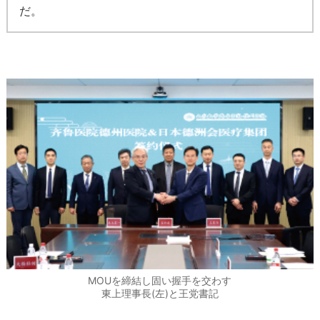
だ。
MOUを締結し固い握手を交わす
東上理事長(左)と王党書記